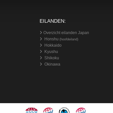
EILANDEN:
Overzicht eilanden Japan
Honshu
(hoofdeiland)
Hokkaido
Kyushu
Shikoku
Okinawa