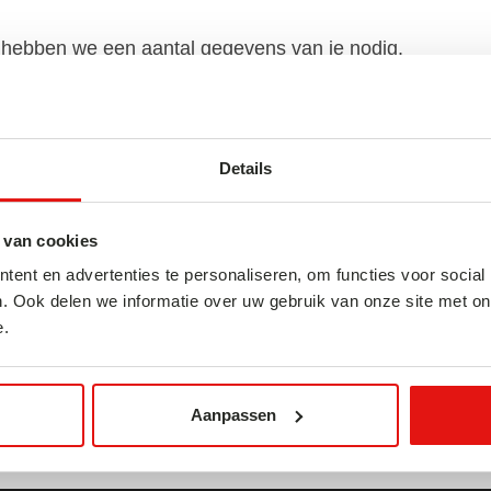
 hebben we een aantal gegevens van je nodig.
en adres, maar ook een kopie van je paspoort. We
 gebruiken we uitsluitend voor de doeleinden
Details
an het nodig zijn om je persoonsgegevens te delen
 van cookies
ent en advertenties te personaliseren, om functies voor social
. Ook delen we informatie over uw gebruik van onze site met on
passen of verwijderen? Of heb je vragen over
e.
naar
info@bestofjapan.nl
.
Aanpassen