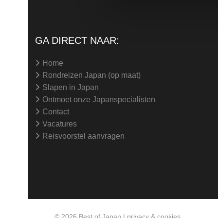
GA DIRECT NAAR:
Home
Rondreizen Japan (op maat)
Slapen in Japan
Ontmoet onze Japanspecialisten
Contact
Vacatures
Reisvoorstel aanvragen
© 2026
Best of Japan
|
privacy & cookies