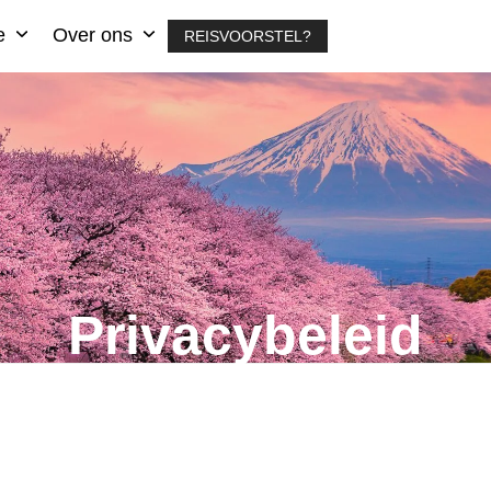
ie
Over ons
REISVOORSTEL?
Privacybeleid
n