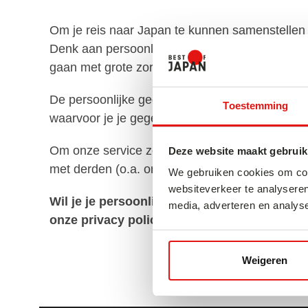
Om je reis naar Japan te kunnen samenstellen
Denk aan persoonlijke informatie als je naam 
gaan met grote zorg met deze gegevens om.
De persoonlijke gegevens die je met ons deelt,
Toestemming
waarvoor je je gegevens hebt ingevuld.
Om onze service zo goed mogelijk te leveren k
Deze website maakt gebruik
met derden (o.a. onze lokale partners).
We gebruiken cookies om cont
websiteverkeer te analyseren
Wil je je persoonlijke gegevens inzien, aan
media, adverteren en analys
onze privacy policy, stuur dan een mailtje 
Weigeren