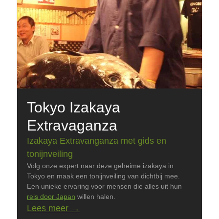
Tokyo Izakaya
Extravaganza
Izakaya Extravanganza met gids en
tonijnveiling
Volg onze expert naar deze geheime izakaya in
Tokyo en maak een tonijnveiling van dichtbij mee.
Een unieke ervaring voor mensen die alles uit hun
reis door Japan
willen halen.
Lees meer
→