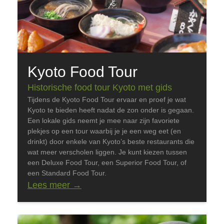
Kyoto Food Tour
Historische food tour Kyoto met gids
Tijdens de Kyoto Food Tour ervaar en proef je wat
Kyoto te bieden heeft nadat de zon onder is gegaan.
Een lokale gids neemt je mee naar zijn favoriete
plekjes op een tour waarbij je je een weg eet (en
drinkt) door enkele van Kyoto’s beste restaurants die
wat meer verscholen liggen. Je kunt kiezen tussen
een Deluxe Food Tour, een Superior Food Tour, of
een Standard Food Tour.
Lees meer
→