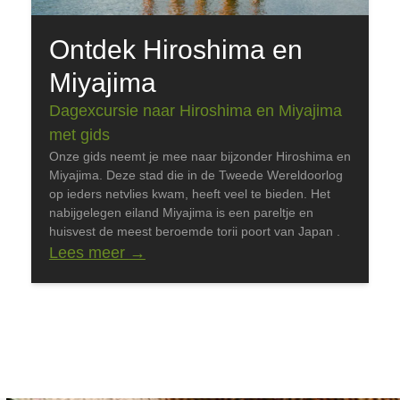
Ontdek Hiroshima en
Miyajima
Dagexcursie naar Hiroshima en Miyajima
met gids
Onze gids neemt je mee naar bijzonder Hiroshima en
Miyajima. Deze stad die in de Tweede Wereldoorlog
op ieders netvlies kwam, heeft veel te bieden. Het
nabijgelegen eiland Miyajima is een pareltje en
huisvest de meest beroemde torii poort van Japan .
Lees meer
→