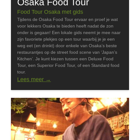
Osaka Food Tour
Food Tour Osaka met gids
Tijdens de Osaka Food Tour ervaar en proef je wat
voor lekkers Osaka te bieden heeft nadat de zon
onder is gegaan! Een lokale gids neemt je mee naar
zijn favoriete plekjes op een tour waarbij je je een
weg eet (en drinkt) door enkele van Osaka’s beste
restaurantjes op de street food scene van ‘Japan’s
Kitchen’. Je kunt kiezen tussen een Deluxe Food
Tour, een Superior Food Tour, of een Standard food
tour.
Lees meer
→