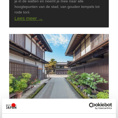
je in de watten en neemt je mee naar alle
hoogtepunten van de stad; van gouden tempels tot
rode torii.
Lees meer
→
Takayama Tour