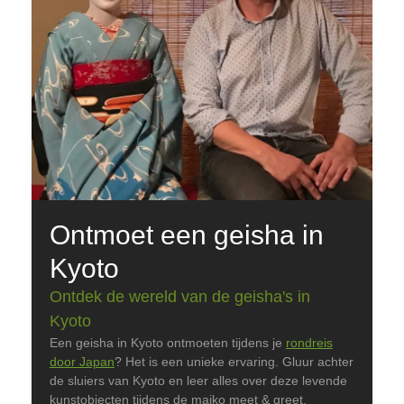
Ontmoet een geisha in
Kyoto
Ontdek de wereld van de geisha's in
Kyoto
Een geisha in Kyoto ontmoeten tijdens je
rondreis
door Japan
? Het is een unieke ervaring. Gluur achter
de sluiers van Kyoto en leer alles over deze levende
kunstobjecten tijdens de maiko meet & greet.