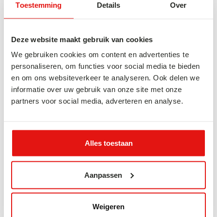
Dagexcursie in Takayama met gids
Toestemming
Details
Over
Reis tijdens onze Takayama Tour samen met een
van onze gidsen terug naar de Edo-tijd. In de straten
van dit authentieke stadje lijkt de tijd te hebben
Deze website maakt gebruik van cookies
stilgestaan en kun je je zomaar voorstellen dat er elk
moment een Samoerai te paard om de hoek kan
We gebruiken cookies om content en advertenties te
komen!
personaliseren, om functies voor social media te bieden
Lees meer
→
en om ons websiteverkeer te analyseren. Ook delen we
informatie over uw gebruik van onze site met onze
partners voor social media, adverteren en analyse.
Alles toestaan
Aanpassen
Weigeren