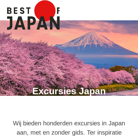
Skip
Open
Close
to
mobile
mobile
content
menu
menu
Excursies Japan
Wij bieden honderden excursies in Japan
aan, met en zonder gids. Ter inspiratie