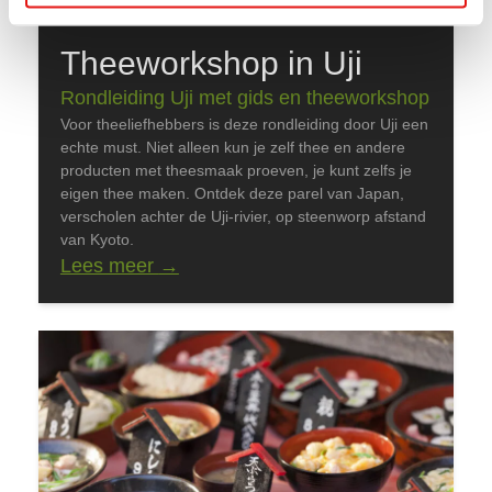
Theeworkshop in Uji
Rondleiding Uji met gids en theeworkshop
Voor theeliefhebbers is deze rondleiding door Uji een
echte must. Niet alleen kun je zelf thee en andere
producten met theesmaak proeven, je kunt zelfs je
eigen thee maken. Ontdek deze parel van Japan,
verscholen achter de Uji-rivier, op steenworp afstand
van Kyoto.
Lees meer
→