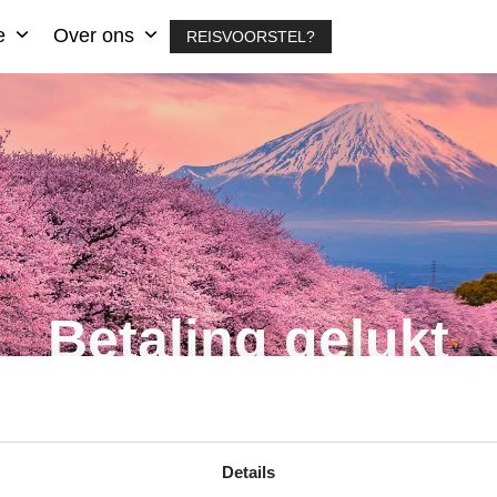
ie
Over ons
REISVOORSTEL?
Betaling gelukt
Details