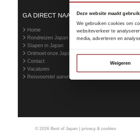
Deze website maakt gebruik
GA DIRECT NAAR:
We gebruiken cookies om cont
Home
websiteverkeer te analyseren
Rondreizen Japan (op maat)
media, adverteren en analys
Slapen in Japan
Ontmoet onze Japanspecialisten
Contact
Weigeren
Vacatures
Reisvoorstel aanvragen
© 2026
Best of Japan
|
privacy & cookies