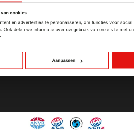
 van cookies
EILANDEN:
ent en advertenties te personaliseren, om functies voor social
Overzicht eilanden Japan
. Ook delen we informatie over uw gebruik van onze site met on
Honshu
e.
(hoofdeiland)
Hokkaido
Kyushu
Shikoku
Aanpassen
Okinawa