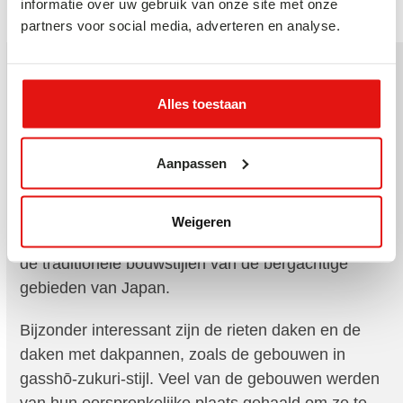
informatie over uw gebruik van onze site met onze
partners voor social media, adverteren en analyse.
Alles toestaan
Hida openluchtmuseum
tijdens de Takayama Tour
Aanpassen
Tijdens onze Takayama Tour kun je ook naar Hida
Folk Village (Hida no Sato). Dit is een
Weigeren
openluchtmuseum van bijna 30 oude boerderijen die
de traditionele bouwstijlen van de bergachtige
gebieden van Japan.
Bijzonder interessant zijn de rieten daken en de
daken met dakpannen, zoals de gebouwen in
gasshō-zukuri-stijl. Veel van de gebouwen werden