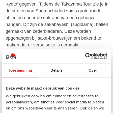
Kyoto’ gegeven. Tijdens de Takayama Tour zie je in
de straten van Sanmachi-dori soms grote ronde
objecten onder de dakrand van een gebouw
hangen. Dit zijn de sakabayashi (sugidama), ballen
gemaakt van cederbladeren. Deze worden
opgehangen bij sake-brouwerijen om bekend te
maken dat er verse sake is gemaakt.
Lokale sake wordt in Takayama vervaardigd sinds
het midden van het Edo-tijdperk. Deze sake is
Toestemming
Details
Over
gezegend met ingrediënten als zuiver water,
hoogwaardige rijst en het ideale klimaat. Deze drank
wordt overal in het land zeer geprezen. In
Deze website maakt gebruik van cookies
Sanmachi-dori zijn zeven brouwerijen. Deze
We gebruiken cookies om content en advertenties te
brouwerijen kun je tijdens de Takayama Tour
personaliseren, om functies voor social media te bieden
bezoeken en de sake die daar wordt gebrouwen, is
en om ons websiteverkeer te analyseren. Ook delen we
te proeven.