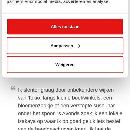
partners voor social media, adverteren en analyse.
waarin iedereen elkaars rust respecteert, of
hoe mensen netjes in de rij wachten zonder
te dringen. Dit maakt dat zelfs een
Alles toestaan
miljoenenstad als Tokyo, voor mij verrassend
rustig overkomt en ik het reizen door het land
zo relaxt vind.
Aanpassen
MIJN FAVORIETE MOMENT IN
Weigeren
JAPAN
Ik slenter graag door onbekendere wijken
van Tokio, langs kleine boekwinkels, een
bloemenzaakje of een verstopte sushi-bar
onder het spoor. ’s Avonds zoek ik een lokale
izakaya op waar ik op goed geluk iets bestel
van de handgeschreven kaart. Ik laat de