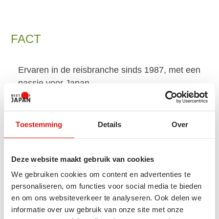
FACT
Ervaren in de reisbranche sinds 1987, met een
passie voor Japan
WAT MAAKT JAPAN SPECIAAL
Toestemming
Details
Over
VOOR MIJ?
Deze website maakt gebruik van cookies
Japan gaat als het ware ‘onder je huid zitten’.
Wat mij zo intrigeert is de cultuur en de
We gebruiken cookies om content en advertenties te
personaliseren, om functies voor social media te bieden
vanzelfsprekende respectvolle manier
en om ons websiteverkeer te analyseren. Ook delen we
waarop mensen rekening met elkaar
informatie over uw gebruik van onze site met onze
omgaan. Denk aan de stilte in een volle trein