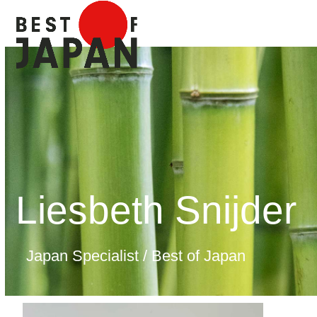
Skip
Open
Close
to
mobile
mobile
content
menu
menu
Liesbeth Snijder
Japan Specialist / Best of Japan