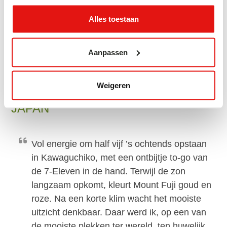
van de brede culinaire cultuur en de meest
Alles toestaan
indrukwekkende architectuur tot de
gestructureerde dagelijkse dienstverlening.
Daarnaast waardeer ik hoe respectvol en
Aanpassen
bijzonder hulpvaardig Japanners zijn.
Weigeren
MIJN FAVORIETE MOMENT IN
JAPAN
Vol energie om half vijf ’s ochtends opstaan
in Kawaguchiko, met een ontbijtje to-go van
de 7-Eleven in de hand. Terwijl de zon
langzaam opkomt, kleurt Mount Fuji goud en
roze. Na een korte klim wacht het mooiste
uitzicht denkbaar. Daar werd ik, op een van
de mooiste plekken ter wereld, ten huwelijk