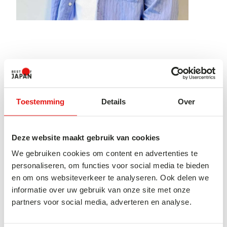
FACT
Verloofd in Japan!
Toestemming
Details
Over
WAT MAAKT JAPAN SPECIAAL
Deze website maakt gebruik van cookies
VOOR MIJ?
We gebruiken cookies om content en advertenties te
personaliseren, om functies voor social media te bieden
en om ons websiteverkeer te analyseren. Ook delen we
Het Japanse vakmanschap en de manier
informatie over uw gebruik van onze site met onze
waarop mensen met elkaar omgaan hebben
partners voor social media, adverteren en analyse.
veel indruk op mij gemaakt. Ik bewonder de
aandacht voor detail die je overal terugziet,