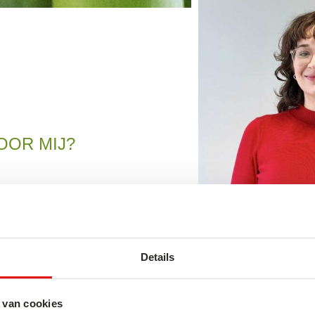
OOR MIJ?
 dat het te druk aanvoelt.
ene respect dat hoort bij
e puntjes geregeld. En het
pende band vol sushi.
Details
APAN
 van cookies