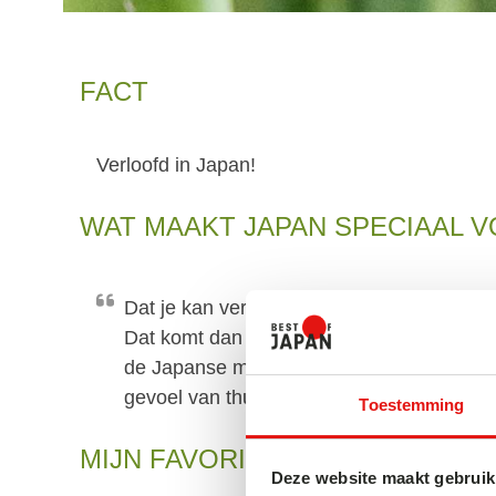
FACT
Verloofd in Japan!
WAT MAAKT JAPAN SPECIAAL V
Dat je kan verdwijnen in de menigte zonder
Dat komt dan weer door orde en het algem
de Japanse maatschappij. Alles is tot in d
gevoel van thuiskomen? Zitten aan een lo
Toestemming
MIJN FAVORIETE MOMENT IN J
Deze website maakt gebruik