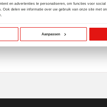
ent en advertenties te personaliseren, om functies voor social
 Inari in Kyoto. Klim
. Ook delen we informatie over uw gebruik van onze site met on
e.
sof je op de set van een
 druk was, ben je nu haast
Aanpassen