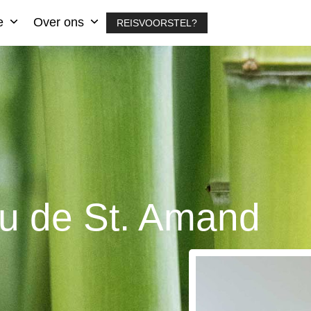
ie
Over ons
REISVOORSTEL?
u de St. Amand