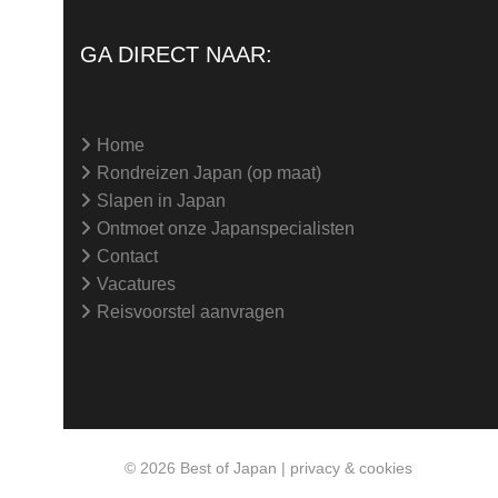
GA DIRECT NAAR:
Home
Rondreizen Japan (op maat)
Slapen in Japan
Ontmoet onze Japanspecialisten
Contact
Vacatures
Reisvoorstel aanvragen
© 2026
Best of Japan
|
privacy & cookies