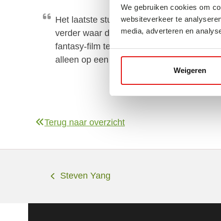
We gebruiken cookies om cont
Het laatste stuk van de klim op de Fushimi
websiteverkeer te analyseren
media, adverteren en analys
verder waar de meesten omkeren; het is al
fantasy-film terecht komt. Waar het net zó
alleen op een magische plek.
Weigeren
Terug naar overzicht
Steven Yang
previous
post: