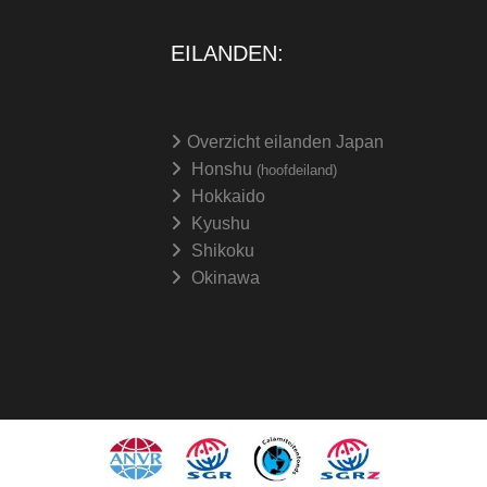
EILANDEN:
Overzicht eilanden Japan
Honshu
(hoofdeiland)
Hokkaido
Kyushu
Shikoku
Okinawa