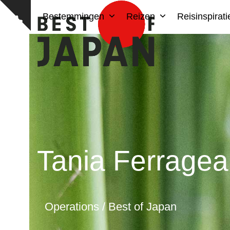
Skip
Bestemmingen
Reizen
Reisinspirat
to
Show
content
notice
Tania Ferragea
Operations / Best of Japan