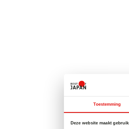
Sapporo is anders
Architectuurliefhebbers zullen misschien opme
beetje anders is dan andere Japanse steden. I
Sapporo het administratieve centrum van het e
het advies in te winnen van het Westen. Deze in
zien in gebouwen, zoals de klokkentoren van S
regeringskantoor van Hokkaido en het Sappo
ze bedekt zijn met sneeuw lijken deze sprook
iets dat zo van een kerstkaart komt.
Toestemming
Biermuseum
Deze website maakt gebruik