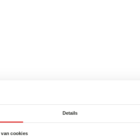
rken, dat Sapporo een
n de 19
de
eeuw was
iland
Hokkaido
en begon
vloeden zijn duidelijk te
apporo, het voormalige
ro Biermuseum. Wanneer
jesachtige gebouwen op
Details
 van cookies