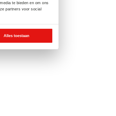
 media te bieden en om ons
ze partners voor social
Alles toestaan
 bij nacht
gisch moment waarop de steden van Japan
e, romantische versie van zichzelf – vol kleur,
lijkheid. De neonreclame helpt je dat
rdieping te vinden waar je naar op zoek was en