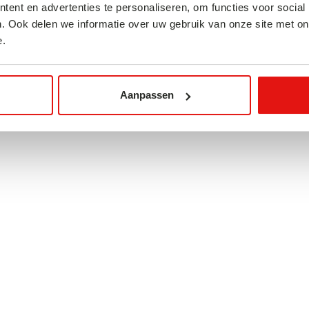
en wij je aan even naar
ent en advertenties te personaliseren, om functies voor social
. Ook delen we informatie over uw gebruik van onze site met on
De interessante
e.
ierindustrie sinds 1876.
pporo-bieren en kun je
e bieren proeven.
Aanpassen
Bekijk de stad
Zonsondergang is een ma
veranderen in een levendig
prikkelende aroma’s en vro
restaurant op de zesde ve